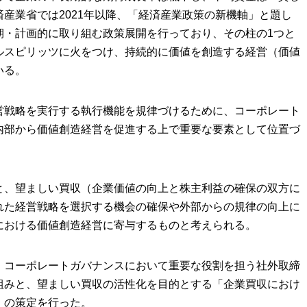
産業省では2021年以降、「経済産業政策の新機軸」と題し
期・計画的に取り組む政策展開を行っており、その柱の1つと
ルスピリッツに火をつけ、持続的に価値を創造する経営（価値
いる。
営戦略を実行する執行機能を規律づけるために、コーポレート
内部から価値創造経営を促進する上で重要な要素として位置づ
と、望ましい買収（企業価値の向上と株主利益の確保の双方に
れた経営戦略を選択する機会の確保や外部からの規律の向上に
における価値創造経営に寄与するものと考えられる。
、コーポレートガバナンスにおいて重要な役割を担う社外取締
組みと、望ましい買収の活性化を目的とする「企業買収におけ
）の策定を行った。