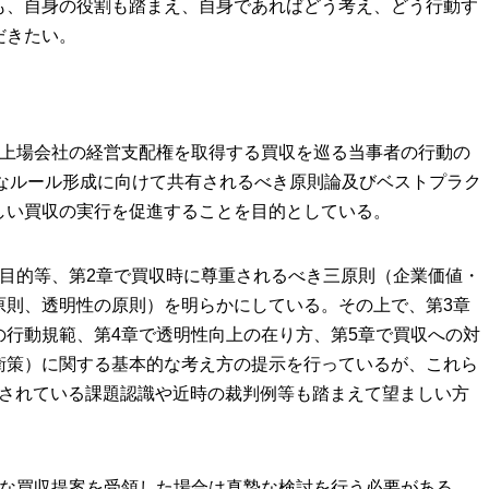
も、自身の役割も踏まえ、自身であればどう考え、どう行動す
だきたい。
、上場会社の経営支配権を取得する買収を巡る当事者の行動の
正なルール形成に向けて共有されるべき原則論及びベストプラク
しい買収の実行を促進することを目的としている。
の目的等、第2章で買収時に尊重されるべき三原則（企業価値・
原則、透明性の原則）を明らかにしている。その上で、第3章
の行動規範、第4章で透明性向上の在り方、第5章で買収への対
衛策）に関する基本的な考え方の提示を行っているが、これら
摘されている課題認識や近時の裁判例等も踏まえて望ましい方
摯な買収提案を受領した場合は真摯な検討を行う必要がある