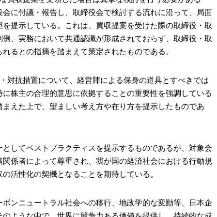
役会に付議・報告し、取締役会で検討する流れに沿って、局面
範を提示している。これは、買収提案を受けた際の取締役・取
判例、実務において共通認識が形成されておらず、取締役・取
られるとの指摘を踏まえて策定されたものである。
針・対抗措置について、経営陣による保身の道具とすべきでは
時に株主の合理的意思に依拠することの重要性を強調している
踏まえた上で、望ましい考え方や在り方を提示したものであ
ーとしてベストプラクティスを提示するものであるが、対象会
諸関係者によって尊重され、我が国の経済社会における行動規
収の活性化の契機となることを期待している。
ーボンニュートラル社会への移行、地政学的な変動等、日本企
そのような中で、世界に競争力ある価値を提供し、持続的な成