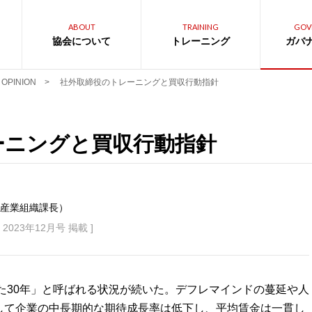
ABOUT
TRAINING
GOV
協会について
トレーニング
ガバ
OPINION
>
社外取締役のトレーニングと買収行動指針
ーニングと買収行動指針
 産業組織課長）
2023年12月号 掲載 ]
れた30年」と呼ばれる状況が続いた。デフレマインドの蔓延や人
して企業の中長期的な期待成長率は低下し、平均賃金は一貫し