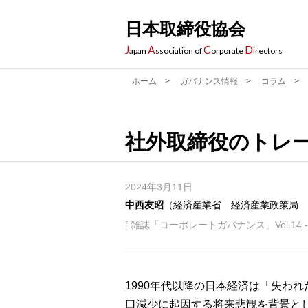
日本取締役協会
J
A
C
D
apan
ssociation of
orporate
irectors
ホーム
>
ガバナンス情報
>
コラム
>
社外取締役のトレ
2024年3月11日
中西友昭
（経済産業省 経済産業政策局
[ 雑誌「コーポレートガバナンス」Vol.14 - 
1990年代以降の日本経済は「失わ
口減少に起因する将来悲観を背景と