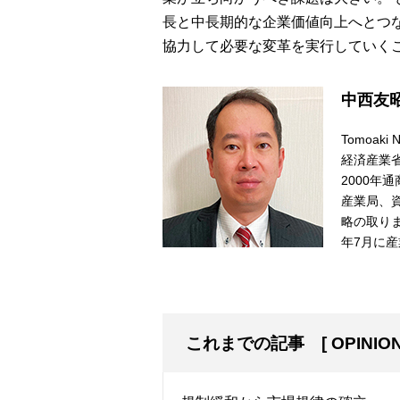
長と中長期的な企業価値向上へとつ
協力して必要な変革を実行していく
中西友
Tomoaki N
経済産業
2000年
産業局、
略の取り
年7月に
これまでの記事
[
OPINIO