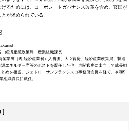
なげるためには、コーポレートガバナンス改革を含め、官民が
ことが求められている。
昭
akanishi
省 経済産業政策局 産業組織課長
通商産業省（現 経済産業省）入省後、大臣官房、経済産業政策局、製造
資源エネルギー庁等のポストを歴任した他、内閣官房に出向して成長戦
まとめを担当。ジェトロ・サンフランシスコ事務所次長を経て、令和5
産業組織課長に就任。
N
]