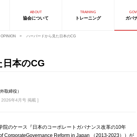
ABOUT
TRAINING
GOV
協会について
トレーニング
ガバ
OPINION
>
ハーバードから見た日本のCG
日本のCG
外取締役）
2026年4月号 掲載 ]
大学院のケース『日本のコーポレートガバナンス改革の10年
orporateGovernance Reform in Japan （2013-2023））が