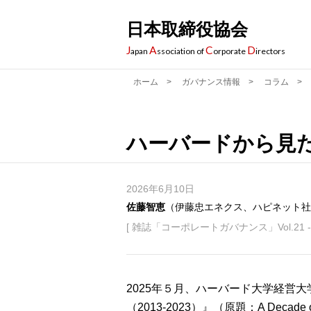
日本取締役協会
J
A
C
D
apan
ssociation of
orporate
irectors
ホーム
>
ガバナンス情報
>
コラム
>
ハーバードから見た
2026年6月10日
佐藤智恵
（伊藤忠エネクス、ハピネット社
[ 雑誌「コーポレートガバナンス」Vol.21 - 
2025年５月、ハーバード大学経営
（2013-2023）』（原題：A Decade of C