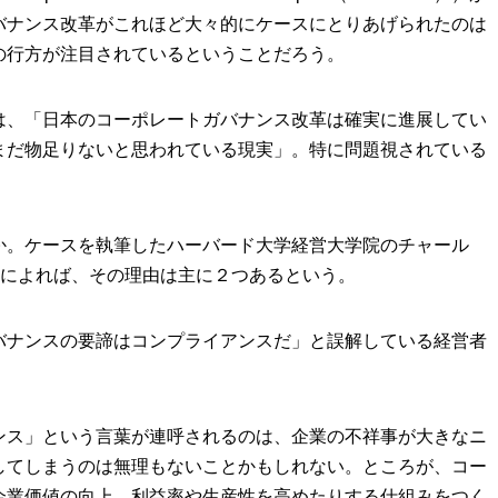
バナンス改革がこれほど大々的にケースにとりあげられたのは
の行方が注目されているということだろう。
は、「日本のコーポレートガバナンス改革は確実に進展してい
まだ物足りないと思われている現実」。特に問題視されている
か。ケースを執筆したハーバード大学経営大学院のチャール
 Wang）によれば、その理由は主に２つあるという。
バナンスの要諦はコンプライアンスだ」と誤解している経営者
ンス」という言葉が連呼されるのは、企業の不祥事が大きなニ
してしまうのは無理もないことかもしれない。ところが、コー
企業価値の向上。利益率や生産性を高めたりする仕組みをつく