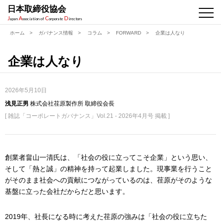
日本取締役協会
J
A
C
D
apan
ssociation of
orporate
irectors
ホーム
>
ガバナンス情報
>
コラム
>
FORWARD
>
企業は人なり
企業は人なり
2026年5月10日
浅見正男
株式会社荏原製作所 取締役会長
[ 雑誌「コーポレートガバナンス」Vol.21 - 2026年4月号 掲載 ]
創業者畠山一清氏は、「社会の役に立ってこそ企業」という思い、
そして「熱と誠」の精神を持って起業しました。現事業を行うこと
がそのまま社会への貢献につながっているのは、荏原がそのような
基盤に立った会社だからだと思います。
2019年、社長になる時に考えた荏原の強みは「社会の役に立ちた