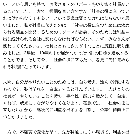
い」という思いを持ち、お客さまへのサポートをやり抜く社員がい
ることでした。一方で、極端な言い方ですが「社会の役に立ってい
れば儲からなくても良い」という意識は変えなければならないと思
いました。私が社員に伝えたのは、「社会の役に立つためには求め
られる製品を開発するためのリソースが必要。そのためには利益を
出し続けられる会社に変わらなければならない。まず、みなさんが
変わってください」。社員とともにさまざまなことに愚直に取り組
みました。2年後、10年間手が届かなかった中計の目標を達成する
ことができ、そして今、「社会の役に立ちたい」を更に先に進めら
れる状態になっています。
人間、自分がやりたいことのためには、自ら考え、進んで行動する
ものです。私はそれを「自走」すると呼んでいます。一人ひとりの
社員が「やりたい」ことを持ち、専門性、能力を活かして「自走」
すれば、成果につながりやすくなります。荏原では、「社会の役に
立ちたい」から「継続的に利益を出す」を目指し、企業価値向上に
つながりました。
一方で、不確実で変化が早く、先が見通しにくい環境で、利益を出