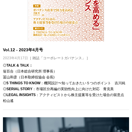
Vol.12 - 2023年4月号
2023年4月17日
［ 雑誌「コーポレートガバナンス」 ］
◎
TALK & TALK：
翁百合（日本総合研究所 理事長）
冨山和彦（日本取締役協会 会長)
◎
5 THINGS TO KNOW
：機関設計〜知っておきたい５つのポイント 吉川純
◎
SERIAL STORY
：市場区分再編の実効性向上に向けた対応 青克美
◎
LEGAL INSIGHTS
：アクティビストから株主提案等を受けた場合の留意点
松山遙