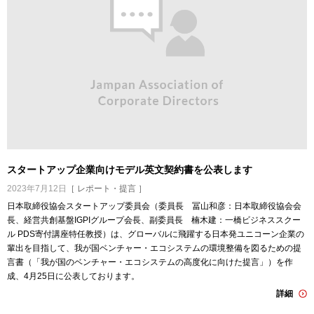
スタートアップ企業向けモデル英文契約書を公表します
2023年7月12日
［ レポート・提言 ］
日本取締役協会スタートアップ委員会（委員長 冨山和彦：日本取締役協会会
長、経営共創基盤IGPIグループ会長、副委員長 楠木建：一橋ビジネススクー
ル PDS寄付講座特任教授）は、グローバルに飛躍する日本発ユニコーン企業の
輩出を目指して、我が国ベンチャー・エコシステムの環境整備を図るための提
言書（「我が国のベンチャー・エコシステムの高度化に向けた提言」）を作
成、4月25日に公表しております。
詳細