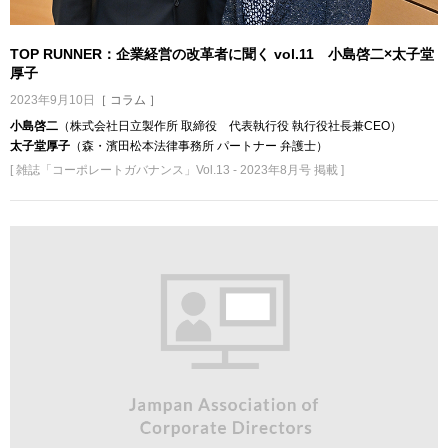
TOP RUNNER：企業経営の改革者に聞く vol.11 小島啓二×太子堂
厚子
2023年9月10日
［ コラム ］
小島啓二
（株式会社日立製作所 取締役 代表執行役 執行役社長兼CEO）
太子堂厚子
（森・濱田松本法律事務所 パートナー 弁護士）
[ 雑誌「コーポレートガバナンス」Vol.13 - 2023年8月号 掲載 ]