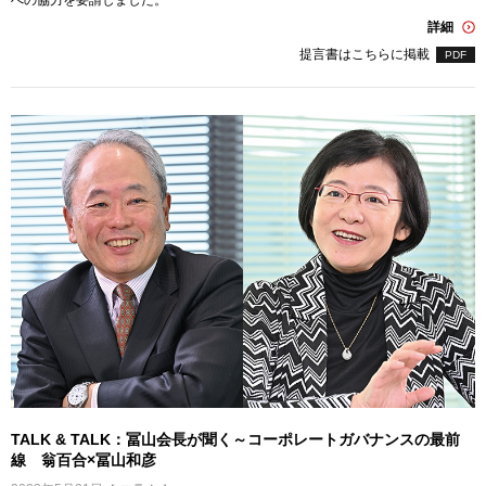
への協力を要請しました。
詳細
提言書はこちらに掲載
PDF
TALK & TALK：冨山会長が聞く～コーポレートガバナンスの最前
線 翁百合×冨山和彦