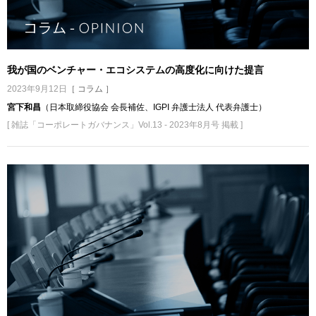
我が国のベンチャー・エコシステムの高度化に向けた提言
2023年9月12日
［ コラム ］
宮下和昌
（日本取締役協会 会長補佐、IGPI 弁護士法人 代表弁護士）
[ 雑誌「コーポレートガバナンス」Vol.13 - 2023年8月号 掲載 ]