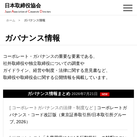
日本取締役協会
J
A
C
D
apan
ssociation of
orporate
irectors
ホーム
>
ガバナンス情報
ガバナンス情報
コーポレート・ガバナンスの重要な要素である、
社外取締役や独立取締役についての調査や
ガイドライン、経営や制度・法律に関する意見書など、
取締役や取締役会に関する公開情報を掲載しています。
ガバナンス情報まとめ
2026年7月21日
NEW
[ コーポレートガバナンスの法律・制度など ]
コーポレートガ
バナンス・コード改訂版（東京証券取引所/日本取引所グルー
プ, 2026）