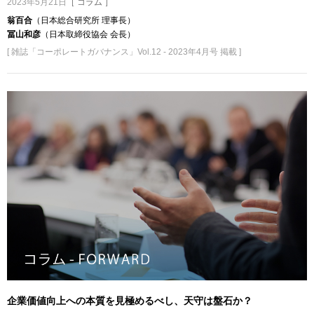
2023年5月21日
［ コラム ］
翁百合
（日本総合研究所 理事長）
冨山和彦
（日本取締役協会 会長）
[ 雑誌「コーポレートガバナンス」Vol.12 - 2023年4月号 掲載 ]
企業価値向上への本質を見極めるべし、天守は盤石か？