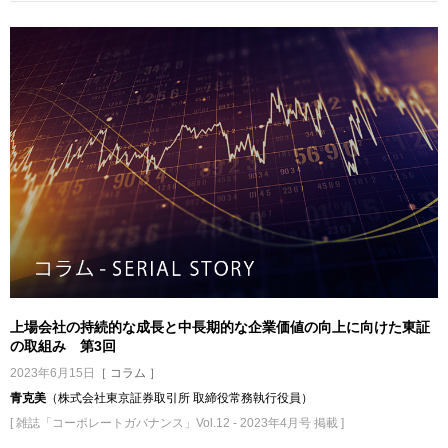
上場会社の持続的な成長と中長期的な企業価値の向上に向けた東証
の取組み 第3回
2023年6月15日
［ コラム ］
青克美
（株式会社東京証券取引所 取締役常務執行役員）
[ 雑誌「コーポレートガバナンス」Vol.12 - 2023年4月号 掲載 ]