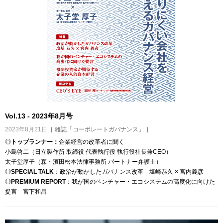
Vol.13 - 2023年8月号
2023年8月21日
［ 雑誌「コーポレートガバナンス」 ］
◎
トップランナー：
企業経営の改革者に聞く
小島啓二（日立製作所 取締役 代表執行役 執行役社長兼CEO）
太子堂厚子（森・濱田松本法律事務所 パートナー弁護士）
◎
SPECIAL TALK
：政治が動かしたガバナンス改革 塩崎恭久 × 宮内義彦
◎
PREMIUM REPORT
：我が国のベンチャー・エコシステムの高度化に向けた
提言 宮下和昌