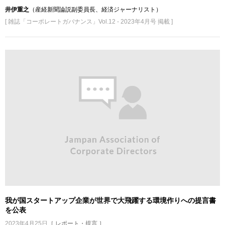
井伊重之
（産経新聞論説副委員長、経済ジャーナリスト）
[ 雑誌「コーポレートガバナンス」Vol.12 - 2023年4月号 掲載 ]
我が国スタートアップ企業が世界で大飛躍する環境作りへの提言書
を公表
2023年4月25日
［ レポート・提言 ］