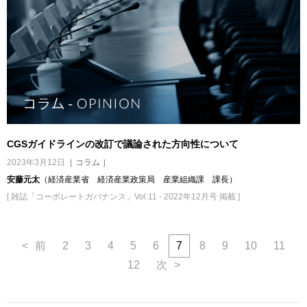
CGSガイドラインの改訂で議論された方向性について
2023年3月12日
［ コラム ］
安藤元太
（経済産業省 経済産業政策局 産業組織課 課長）
[ 雑誌「コーポレートガバナンス」Vol.11 - 2022年12月号 掲載 ]
<
前
2
3
4
5
6
7
8
9
10
11
12
次
>