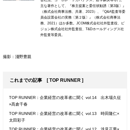
主な著作として、『株主提案と委任状勧誘〔第3版〕』
（株式会社商事法務、共著、2023）、『Q&A監査等委
員会設置会社の実務〔第２版〕』（株式会社商事法
務、2021）ほか多数。JCOM株式会社社外監査役、ピ
ジョン株式会社社外監査役、T&Dホールディングス社
外監査等委員。
撮影：淺野豊親
これまでの記事
[
TOP RUNNER
]
TOP RUNNER：企業経営の改革者に聞く vol.14 出木場久征
×髙倉千春
TOP RUNNER：企業経営の改革者に聞く vol.13 時田隆仁×
太田彩子
TOP RUNNER：企業経営の改革者に聞く vol.12 浅見正男×