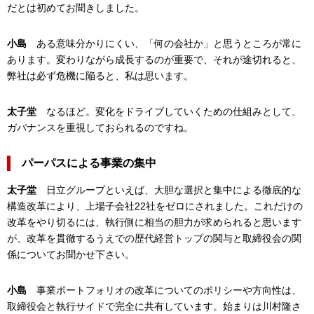
だとは初めてお聞きしました。
小島
ある意味分かりにくい、「何の会社か」と思うところが常に
あります。変わりながら成長するのが重要で、それが途切れると、
弊社は必ず危機に陥ると、私は思います。
太子堂
なるほど。変化をドライブしていくための仕組みとして、
ガバナンスを重視しておられるのですね。
パーパスによる事業の集中
太子堂
日立グループといえば、大胆な選択と集中による徹底的な
構造改革により、上場子会社22社をゼロにされました。これだけの
改革をやり切るには、執行側に相当の胆力が求められると思います
が、改革を貫徹するうえでの歴代経営トップの関与と取締役会の関
係についてお聞かせ下さい。
小島
事業ポートフォリオの改革についてのポリシーや方向性は、
取締役会と執行サイドで完全に共有しています。始まりは川村隆さ