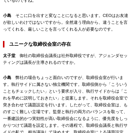
ているのですね。
小島
そこに口を出すと変なことになると思います。CEOはお友達
が欲しいわけではないですから。全然違う理由から、違うことを言
ってくれる、厳しいことを言ってくれる人が必要なのです。
ユニークな取締役会室の存在
太子堂
御社の取締役会議長は社外取締役ですが、アジェンダセッ
ティングは議長が主導されるのですか。
小島
弊社の場合ちょっと面白いのですが、取締役会室が行いま
す。執行サイドに属さない独立機関です。取締役側から「こういう
こともチェックしたい」という要求が入り、執行サイドからは「こ
れを早めに説明しておきたい」と提案します。それを取締役会室で
突き合わせて議題設定を行います。したがって、取締役会室は、も
のすごく難しい立場です。監督と執行の両方のバランスを取って、
一番建設的かつ実効性が高い取締役会になるように、優先度をしっ
かりつけて議題を設定します。その過程で、取締役会議長と執行サ
イドの私で、相当議論して決めます。取締役会室による議題設定