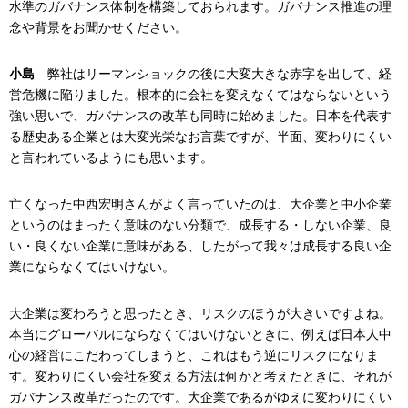
水準のガバナンス体制を構築しておられます。ガバナンス推進の理
念や背景をお聞かせください。
小島
弊社はリーマンショックの後に大変大きな赤字を出して、経
営危機に陥りました。根本的に会社を変えなくてはならないという
強い思いで、ガバナンスの改革も同時に始めました。日本を代表す
る歴史ある企業とは大変光栄なお言葉ですが、半面、変わりにくい
と言われているようにも思います。
亡くなった中西宏明さんがよく言っていたのは、大企業と中小企業
というのはまったく意味のない分類で、成長する・しない企業、良
い・良くない企業に意味がある、したがって我々は成長する良い企
業にならなくてはいけない。
大企業は変わろうと思ったとき、リスクのほうが大きいですよね。
本当にグローバルにならなくてはいけないときに、例えば日本人中
心の経営にこだわってしまうと、これはもう逆にリスクになりま
す。変わりにくい会社を変える方法は何かと考えたときに、それが
ガバナンス改革だったのです。大企業であるがゆえに変わりにくい