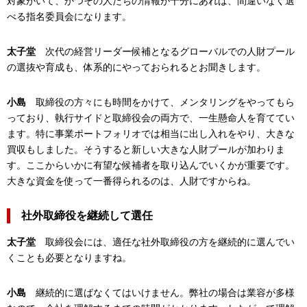
対象がいて、かつその人たちの情報が十分にあれば、間違いなく選
べる指名委員会になります。
太子堂
次代の経営リーダー候補となるグローバルでの人財プール
の選抜や育成も、体系的にやっておられるとお聞きします。
小島
取締役の方々にも時間をかけて、メンタリングをやってもら
っており、執行サイドと取締役会の両方で、一生懸命人を育ててい
ます。特に事業ポートフォリオでは相当に出し入れをやり、大きな
買収もしました。そうすると新しい大きな人財プールが加わりま
す。ここからいかに有望な候補者を取り込んでいくかが重要です。
大きな資金を使って一番得られるのは、人財ですからね。
社外取締役を継続して選任
太子堂
取締役会には、適任な社外取締役の方を継続的に選んでい
くことも必要となりますね。
小島
継続的に選ばなくてはいけません。弊社の場合は業容が多様