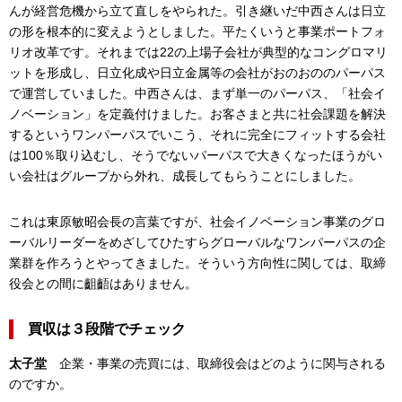
んが経営危機から立て直しをやられた。引き継いだ中西さんは日立
の形を根本的に変えようとしました。平たくいうと事業ポートフォ
リオ改革です。それまでは22の上場子会社が典型的なコングロマリ
ットを形成し、日立化成や日立金属等の会社がおのおののパーパス
で運営していました。中西さんは、まず単一のパーパス、「社会イ
ノベーション」を定義付けました。お客さまと共に社会課題を解決
するというワンパーパスでいこう、それに完全にフィットする会社
は100％取り込むし、そうでないパーパスで大きくなったほうがい
い会社はグループから外れ、成長してもらうことにしました。
これは東原敏昭会長の言葉ですが、社会イノベーション事業のグロ
ーバルリーダーをめざしてひたすらグローバルなワンパーパスの企
業群を作ろうとやってきました。そういう方向性に関しては、取締
役会との間に齟齬はありません。
買収は３段階でチェック
太子堂
企業・事業の売買には、取締役会はどのように関与される
のですか。