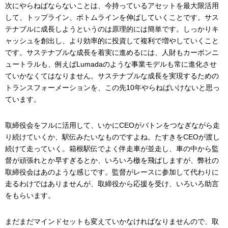
次にやらねばならないことは、今持っているアセットを最大限活用
して、トップライン、ボトムラインを伸ばしていくことです。サス
テナブルに成長しようというのは原理的には簡単です。しっかりキ
ャッシュを創出し、より効率的に投資して複利で増やしていくこと
です。サステナブルな成長を着実に進めるには、人財もカーボンニ
ュートラルも、例えばLumadaのような事業モデルも常に進化させ
ていかなくてはなりません。サステナブルな成長を実現するための
トランスフォーメーションを、この先10年やらねばいけないと思っ
ています。
取締役会をフルに活用して、いかにCEOがバトンをつなぎながら走
り続けていくか、駅伝みたいなものですよね。たすきをCEOが渡し
続けて走っていく。箱根駅伝でよく伴走車が並走し、車の中から監
督が頑張れとか早すぎるとか、いろいろ檄を飛ばしますが、弊社の
取締役会はあのような感じです。監督がレースに参加して代わりに
走るわけではありませんが、取締役から応援を受け、いろいろ助言
をもらいます。
まだまだマインドセットも変えていかなければなりませんので、取