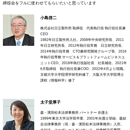
締役会をフルに使わせてもらいたいと思っています
小島啓二
株式会社日立製作所 取締役 代表執行役 執行役社長兼
CEO
1982年日立製作所入社。2008年中央研究所長、2011
年日立研究所長、2012年執行役常務 日立研究所長、
2014年執行役常務 CTO兼研究開発グループ長、2016
年執行役専務 サービス＆プラットフォームビジネスユ
ニットCEO、2018年執行役副社長 社長補佐、2021年
6月取締役 執行役社長兼COO、2022年4月より現職。
京都大学大学院理学研究科修了、大阪大学大学院博士
課程（情報科学）修了
太子堂厚子
森・濱田松本法律事務所 パートナー 弁護士
1999年東京大学法学部卒業、2001年弁護士登録、森綜
合法律事務所（現・森・濱田松本法律事務所）入所。
会社法、コーポレートガバナンス、紛争解決等専門。