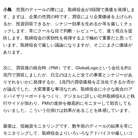
小島
売買のディールの際には、取締役会が3段階で真価を発揮しま
す。まずは、企業の売買の時です。買収により企業価値を上げられ
るか、投資回収できるか、シナジー効果を生めるか等を厳しくチェ
ックします。常にクールな目で判断・レビューして、違う視点を提
供します。取締役会の実効性を発揮する上で極めて重要だと思って
います。取締役会で厳しい議論になりますが、そこにまさに価値が
あります。
次に、買収後の統合時（PMI）です。GlobalLogicという会社を約1
兆円で買収しましたが、日立のほとんど全ての事業とシナジーがあ
りそれをいかに発揮するか、1兆円の買収価格を正当化できるか否か
が論点でした。大変重要な事項なため、取締役会に小さな統合のア
ドバイザリーボードをつくり、デジタルに詳しい社外取締役4人と執
行サイドが加わり、PMIの進捗を徹底的にモニターして助言しても
らいました。こういう仕掛けは効果があることを体感しています。
最後は、投融資モニタリングです。数年前のディールの結果を常に
モニタリングして、取締役会よりいろいろなアドバイスや厳しいコ