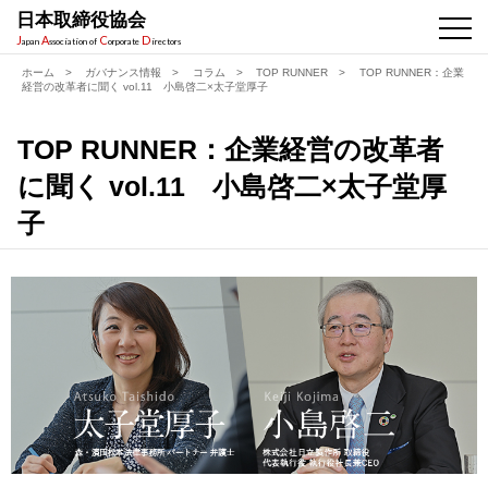
日本取締役協会
J
A
C
D
apan
ssociation of
orporate
irectors
ホーム
>
ガバナンス情報
>
コラム
>
TOP RUNNER
>
TOP RUNNER：企業
経営の改革者に聞く vol.11 小島啓二×太子堂厚子
TOP RUNNER：企業経営の改革者
に聞く vol.11 小島啓二×太子堂厚
子