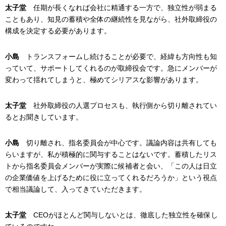
太子堂
任期が長くなれば会社に精通する一方で、独立性が弱まる
こともあり、知見の蓄積や全体の継続性を見ながら、社外取締役の
構成を決定する必要があります。
小島
トランスフォームし続けることが必要で、経緯も方向性も知
っていて、サポートしてくれるのが取締役会です。急にメンバーが
変わって揺れてしまうと、極めてシリアスな影響があります。
太子堂
社外取締役の人選プロセスも、執行側から切り離されてい
るとお聞きしています。
小島
切り離され、指名委員会が中心です。議論内容は共有しても
らいますが、私が積極的に関与することはないです。蓄積したリス
トから指名委員会メンバーが実際に候補者と会い、「この人は日立
の企業価値を上げるために役に立ってくれるだろうか」という視点
で相当議論して、入ってきていただきます。
太子堂
CEOがほとんど関与しないとは、徹底した独立性を確保し