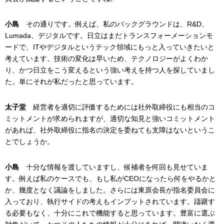
小島
その通りです。例えば、私のバックグラウンドは、R&D、
Lumada、デジタルです。日立はまだトランスフォーメーションモ
ードで、ITやデジタルというテック領域にもっと入っていきたいと
考えています。技術の変化は早いため、テクノロジーがよくわか
り、かつ日立をこう変えるという強い考えを持つ人を探していまし
た。単にそれが私だったと思っています。
太子堂
経営者を適切に評価するためには社外取締役にも相当のコ
ミットメントが求められますが、適切な知見と強いコミットメント
があれば、社外取締役に指名の決定を委ねても支障はないというこ
とでしょうか。
小島
十分な情報を渡していますし、候補者を何回も見せていま
す。例えば私のケースでも、もし私がCEOになったら何をやるかと
か、幾度となく議論をしました。さらには東原会長が指名委員会に
入っており、執行サイドの考えもインプットされています。躊躇す
る必要もなく、十分にこれで機能すると思っています。豊富に選ぶ