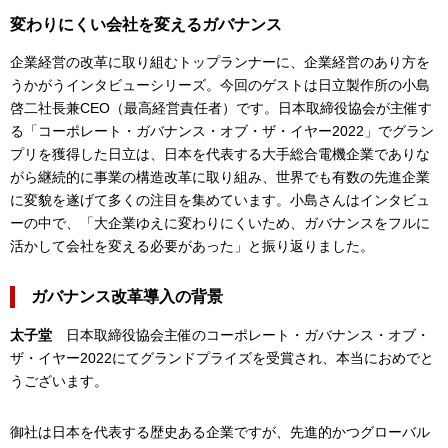
変わりにくい会社を変えるガバナンス
企業経営の改革に取り組むトップランナーに、企業経営のあり方を
うかがうインタビューシリーズ。今回のゲストは日立製作所の小島
啓二社長兼CEO（最高経営責任者）です。日本取締役協会が主催す
る「コーポレート・ガバナンス・オブ・ザ・イヤー2022」でグラン
プリを獲得した日立は、日本を代表する大手総合電機企業でありな
がら継続的に事業の構造改革に取り組み、世界でも有数の先進企業
に変貌を遂げて多くの注目を集めています。小島さんはインタビュ
ーの中で、「大企業ゆえに変わりにくいため、ガバナンスをフルに
活かして会社を変える必要があった」と振り返りました。
ガバナンス改革導入の背景
太子堂
日本取締役協会主催のコーポレート・ガバナンス・オブ・
ザ・イヤー2022にてグランドプライズを受賞され、本当におめでと
うございます。
御社は日本を代表する歴史ある企業ですが、先進的かつグローバル