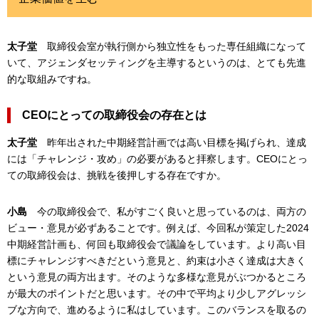
太子堂
取締役会室が執行側から独立性をもった専任組織になって
いて、アジェンダセッティングを主導するというのは、とても先進
的な取組みですね。
CEOにとっての取締役会の存在とは
太子堂
昨年出された中期経営計画では高い目標を掲げられ、達成
には「チャレンジ・攻め」の必要があると拝察します。CEOにとっ
ての取締役会は、挑戦を後押しする存在ですか。
小島
今の取締役会で、私がすごく良いと思っているのは、両方の
ビュー・意見が必ずあることです。例えば、今回私が策定した2024
中期経営計画も、何回も取締役会で議論をしています。より高い目
標にチャレンジすべきだという意見と、約束は小さく達成は大きく
という意見の両方出ます。そのような多様な意見がぶつかるところ
が最大のポイントだと思います。その中で平均より少しアグレッシ
ブな方向で、進めるように私はしています。このバランスを取るの