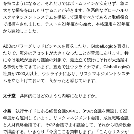
を持つようになると、それだけではボトムラインが安定せず、急に
大きな損失を出したりすることが起きます。体系的なグローバルリ
スクマネジメントシステムを構築して運用すべきであると取締役会
で指摘をされました。テストを21年度から始め、本格運用を22年度
から開始しました。
ABBのパワーグリッドビジネスを買収したり、GlobalLogicを買収し
たりで、海外のアセットが大きくなったことが背景にあります。特
に今は地域が重要な議論の対象で、最近立て続けにそれが大活躍す
る事例が出てきています。直近ではウクライナです。GlobalLogicの
社員が7000人以上、ウクライナにおり、リスクマネジメントシステ
ムを立ち上げておいて、良かったと感じています。
太子堂
具体的にはどのような内容になりますか。
小島
執行サイドにある経営会議の中に、3つの会議を新設して22
年度から運用しています。リスクマネジメント会議、成長戦略会議
と人財戦略会議です。その3会議でまず議論して、それから取締役会
で議論する。いきなり「今度ここを買収します」「こんなリスクが