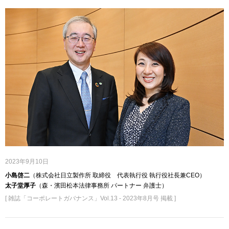
2023年9月10日
小島啓二
（株式会社日立製作所 取締役 代表執行役 執行役社長兼CEO）
太子堂厚子
（森・濱田松本法律事務所 パートナー 弁護士）
[ 雑誌「コーポレートガバナンス」Vol.13 - 2023年8月号 掲載 ]