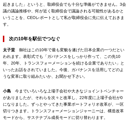
起きました」というと、取締役会でも十分な準備ができません。3会
議の議論推移や、何が近く取締役会で議論される可能性があるかと
いうことを、CEOレポートとして私が取締役会に先に伝えておきま
す。
次の10年を駅伝でつなぐ
太子堂
御社はこの10年で最も変貌を遂げた日本企業の一つだとい
われます。表彰式でも「ガバナンスをしっかり作って、この先10
年、20年、トランスフォーメーションを続ける企業でありたい」と
いったお話をされていました。今後、ガバナンスを活用してどのよ
うな変革に取り組みたいか、お聞かせ下さい。
小島
今までいろいろな上場子会社や大きなジョイントベンチャー
がありましたが、それらを次々と改革し、22年度に上場子会社が0
になりました。ずっとやってきた事業ポートフォリオ改革が、一区
切りつきます。トランスフォーメーションジャーニーは、構造改革
モードから、サステナブル成長モードに切り替わります。