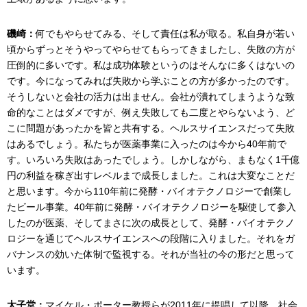
磯崎：
何でもやらせてみる、そして責任は私が取る。私自身が若い
頃からずっとそうやってやらせてもらってきましたし、失敗の方が
圧倒的に多いです。私は成功体験というのはそんなに多くはないの
です。今になってみれば失敗から学ぶことの方が多かったのです。
そうしないと会社の活力は出ません。会社が潰れてしまうような致
命的なことはダメですが、例え失敗しても二度とやらないよう、ど
こに問題があったかを皆と共有する。ヘルスサイエンスだって失敗
はあるでしょう。私たちが医薬事業に入ったのは今から40年前で
す。いろいろ失敗はあったでしょう。しかしながら、まもなく1千億
円の利益を稼ぎ出すレベルまで成長しました。これは大変なことだ
と思います。今から110年前に発酵・バイオテクノロジーで創業し
たビール事業。40年前に発酵・バイオテクノロジーを駆使して参入
したのが医薬、そしてまさに次の成長として、発酵・バイオテクノ
ロジーを通じてヘルスサイエンスへの段階に入りました。それをガ
バナンスの効いた体制で監視する。それが当社の今の形だと思って
います。
太子堂：
マイケル・ポーター教授らが2011年に提唱して以降、社会