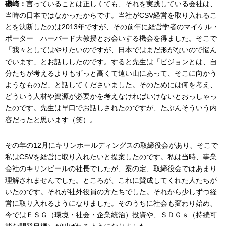
磯崎：
言っていることは正しくても、それを実践している会社は、
当時の日本ではなかったからです。当社がCSV経営を取り入れるこ
とを決断したのは2013年ですが、その前年に経営学者のマイケル・
ポーター ハーバード大教授とお会いする機会を得ました。そこで
「我々としてはやりたいのですが、日本ではまだ形がないので悩ん
でいます」とお話ししたのです。すると先生は「ビジョンとは、自
分たちが考えるよりもずっと高くて遠い山にあって、そこに向かう
ようなものだ」と話してくださいました。そのためには何を考え、
どういう人材や資源が必要かを考えなければいけないとおっしゃっ
たのです。先生は早口でお話しされたのですが、たぶんそういう内
容だったと思います（笑）。
その年の12月にキリンホールディングスの取締役会があり、そこで
私はCSVを経営に取り入れたいと提案したのです。私は当時、事業
会社のキリンビールの社長でしたが、案の定、取締役会ではあまり
理解されませんでした。ところが、これに賛成してくれた人たちが
いたのです。それが社外役員の方たちでした。それから少しずつ経
営に取り入れるようになりました。そのうちに社会も変わり始め、
今ではＥＳＧ（環境・社会・企業統治）投資や、ＳＤＧｓ（持続可