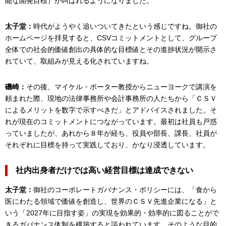
能な開発目標）が叫ばれるようになりました。
太子堂：
時代がようやく追いついてきたという感じですね。御社の
ホームページを拝見すると、CSVコミットメントとして、グループ
全体での社会的価値創出の具体的な目標値とその進捗状況が開示さ
れていて、取組みが見える化されていますね。
磯崎：
その後、マイケル・ポーター教授からニューヨークで講演を
頼まれた際、現地の法律事務所や会計事務所の人たちから「ＣＳＶ
によるメリットを数字で示すべきだ」とアドバイスされました。そ
れが現在のコミットメントにつながっています。最初は社員も戸惑
っていましたが、あれから８年が経ち、役員や部長、課長、社員が
それぞれに目標を持って実践しており、かなり浸透しています。
社内出身者だけでは高い経営目標は達成できない
太子堂：
御社のコーポレートガバナンス・ポリシーには、「食から
医にわたる領域で価値を創造し、世界のＣＳＶ先進企業になる」と
いう「2027年に目指す姿」の実現を効果的・効率的に図ることがで
きるガバナンス体制を構築すると謳われています。そのような目的