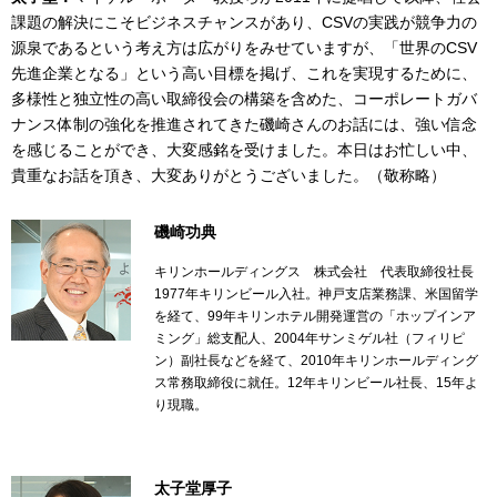
課題の解決にこそビジネスチャンスがあり、CSVの実践が競争力の
源泉であるという考え方は広がりをみせていますが、「世界のCSV
先進企業となる」という高い目標を掲げ、これを実現するために、
多様性と独立性の高い取締役会の構築を含めた、コーポレートガバ
ナンス体制の強化を推進されてきた磯崎さんのお話には、強い信念
を感じることができ、大変感銘を受けました。本日はお忙しい中、
貴重なお話を頂き、大変ありがとうございました。（敬称略）
磯崎功典
キリンホールディングス 株式会社 代表取締役社長
1977年キリンビール入社。神戸支店業務課、米国留学
を経て、99年キリンホテル開発運営の「ホップインア
ミング」総支配人、2004年サンミゲル社（フィリピ
ン）副社長などを経て、2010年キリンホールディング
ス常務取締役に就任。12年キリンビール社長、15年よ
り現職。
太子堂厚子