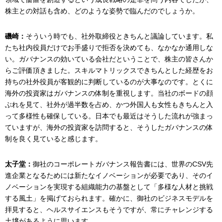
株主との対話も含め、どのような姿勢で臨んだのでしょうか。
磯崎：
そういう時でも、社外取締役ときちんと議論しています。私
たち社内役員だけでお手盛りで拒否を決めても、なかなか通用しな
い。ガバナンスの効いている会社だということで、株主の皆さんか
らご評価頂きました。スキルマトリックスできちんとした経歴をお
持ちの社外役員が客観的に判断しているのが大事なのです。とくに
海外の投資家はガバナンスの体制を重視します。当社のボードの顔
ぶれを見て、社外が過半数を占め、かつ外国人も女性もきちんと入
って多様性も確保している。日本でも最近はそうした流れが強まっ
ていますが、海外の投資家を訪問すると、そうしたガバナンスの体
制を良く見ていると感じます。
太子堂：
御社のコーポレートガバナンス報告書には、世界のCSV先
進企業となるためには新たなイノベーションが必要であり、そのイ
ノベーションを実現する組織能力の基盤として「多様な人材と挑戦
する風土」を掲げておられます。確かに、御社のビジネスモデルを
拝見すると、ヘルスサイエンスもそうですが、常にチャレンジする
土壌があるように思います。