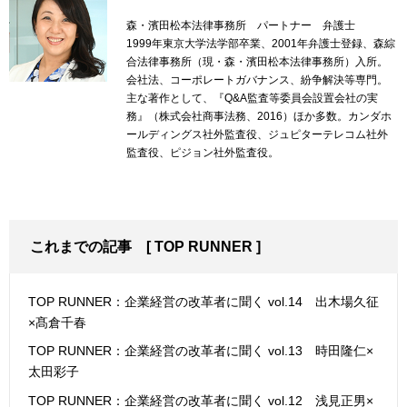
森・濱田松本法律事務所 パートナー 弁護士
1999年東京大学法学部卒業、2001年弁護士登録、森綜
合法律事務所（現・森・濱田松本法律事務所）入所。
会社法、コーポレートガバナンス、紛争解決等専門。
主な著作として、『Q&A監査等委員会設置会社の実
務』（株式会社商事法務、2016）ほか多数。カンダホ
ールディングス社外監査役、ジュピターテレコム社外
監査役、ピジョン社外監査役。
これまでの記事
[
TOP RUNNER
]
TOP RUNNER：企業経営の改革者に聞く vol.14 出木場久征
×髙倉千春
TOP RUNNER：企業経営の改革者に聞く vol.13 時田隆仁×
太田彩子
TOP RUNNER：企業経営の改革者に聞く vol.12 浅見正男×