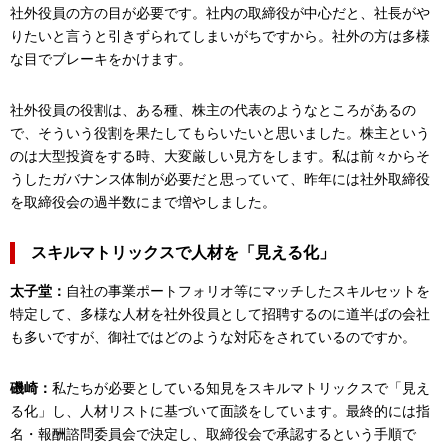
社外役員の方の目が必要です。社内の取締役が中心だと、社長がや
りたいと言うと引きずられてしまいがちですから。社外の方は多様
な目でブレーキをかけます。
社外役員の役割は、ある種、株主の代表のようなところがあるの
で、そういう役割を果たしてもらいたいと思いました。株主という
のは大型投資をする時、大変厳しい見方をします。私は前々からそ
うしたガバナンス体制が必要だと思っていて、昨年には社外取締役
を取締役会の過半数にまで増やしました。
スキルマトリックスで人材を「見える化」
太子堂：
自社の事業ポートフォリオ等にマッチしたスキルセットを
特定して、多様な人材を社外役員として招聘するのに道半ばの会社
も多いですが、御社ではどのような対応をされているのですか。
磯崎：
私たちが必要としている知見をスキルマトリックスで「見え
る化」し、人材リストに基づいて面談をしています。最終的には指
名・報酬諮問委員会で決定し、取締役会で承認するという手順で