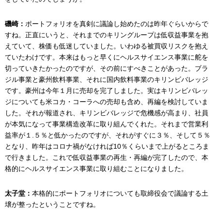
磯崎：
ポートフォリオを真剣に議論し始めたのは昨年ぐらいからで
すね。正直にいうと、それまでのキリングループは低収益事業を抱
えていて、株価も低迷していました。いわゆる被買収リスクを抱え
ていたわけです。本来はもっと早くにヘルスサイエンス事業に舵を
切っていきたかったのですが、その前にすべきことがあった。ブラ
ジル事業と豪州飲料事業、それに国内飲料事業のキリンビバレッジ
です。豪州は今年１月に売却を完了しました。実はキリンビバレッ
ジについても米コカ・コーラへの売却も含め、再編を検討していま
した。それが報道され、キリンビバレッジで危機感が高まり、社員
が本気になって事業構造改革に取り組んでくれた。それまで営業利
益率が１.５％と低かったのですが、それがすぐに３％、そして５％
となり、昨年はコロナ禍がなければ10％くらいまで上がるところま
で行きました。これで低収益事業の再生・再編が完了したので、本
格的にヘルスサイエンス事業に取り組むことになりました。
太子堂：
本格的にポートフォリオについても取締役会で議論する土
壌が整ったということですね。