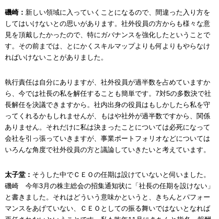
磯崎：
新しい領域に入っていくことになるので、間違った入り方を
してはいけないとの思いがあります。社外役員の方からも様々な意
見を頂戴したかったので、特にガバナンスを強化したということで
す。その前までは、とにかくスキルマップよりも何よりもやらなけ
ればいけないことがありました。
執行責任は自分にありますが、社外役員が過半数を占めていますか
ら、今では社長の私を解任することも簡単です。7対5の多数決で社
長解任を決議できますから。社内出身の役員はもしかしたら私を守
ってくれるかもしれませんが、もはや社外が過半数ですから、関係
ありません。それだけに私は決まったことについては必死になって
会社を引っ張っていきますが、事業ポートフォリオなどについては
いろんな角度で社外役員の方と議論していきたいと考えています。
太子堂：
そうした中でＣＥＯの任期は設けていないと伺いました。
磯崎 今年3月の株主総会の招集通知状に「社長の任期を設けない」
と書きました。それはどういう意味かというと、きちんとパフォー
マンスをあげていない、ＣＥＯとしての振る舞いではないとなれば