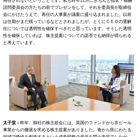
再任されないということです。私も昨年11月にきちんと指名・報酬
諮問委員会の方たちの前でプレゼンをして、それを委員長が取締役
会にかけたうえで、再任の人事案が議案に盛り込まれました。以前
は任期がまだ残っているなどとされましたが、とくにＣＥＯの選解
任については透明性を確保すべきだと思っています。そうした透明
性を確保していれば、株主提案についての諾否でも納得が得られる
と考えています。
太子堂：
昨年、御社の株主総会には、英国のファンドから非ビール
事業からの撤退を求める株主提案がありました。食から医にわたる
領域で価値を創造するという成長戦略の是非を問う内容でしたが、