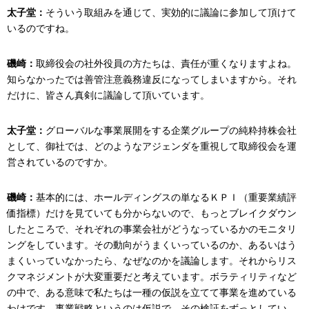
太子堂：
そういう取組みを通じて、実効的に議論に参加して頂けて
いるのですね。
磯崎：
取締役会の社外役員の方たちは、責任が重くなりますよね。
知らなかったでは善管注意義務違反になってしまいますから。それ
だけに、皆さん真剣に議論して頂いています。
太子堂：
グローバルな事業展開をする企業グループの純粋持株会社
として、御社では、どのようなアジェンダを重視して取締役会を運
営されているのですか。
磯崎：
基本的には、ホールディングスの単なるＫＰＩ（重要業績評
価指標）だけを見ていても分からないので、もっとブレイクダウン
したところで、それぞれの事業会社がどうなっているかのモニタリ
ングをしています。その動向がうまくいっているのか、あるいはう
まくいっていなかったら、なぜなのかを議論します。それからリス
クマネジメントが大変重要だと考えています。ボラティリティなど
の中で、ある意味で私たちは一種の仮説を立てて事業を進めている
わけです。事業戦略というのは仮説で、その検証をずっとしてい