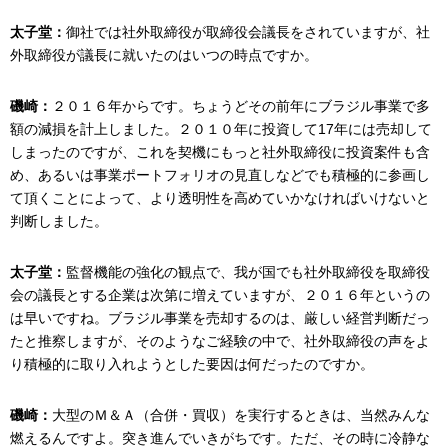
太子堂：
御社では社外取締役が取締役会議長をされていますが、社
外取締役が議長に就いたのはいつの時点ですか。
磯崎：
２０１６年からです。ちょうどその前年にブラジル事業で多
額の減損を計上しました。２０１０年に投資して17年には売却して
しまったのですが、これを契機にもっと社外取締役に投資案件も含
め、あるいは事業ポートフォリオの見直しなどでも積極的に参画し
て頂くことによって、より透明性を高めていかなければいけないと
判断しました。
太子堂：
監督機能の強化の観点で、我が国でも社外取締役を取締役
会の議長とする企業は次第に増えていますが、２０１６年というの
は早いですね。ブラジル事業を売却するのは、厳しい経営判断だっ
たと推察しますが、そのようなご経験の中で、社外取締役の声をよ
り積極的に取り入れようとした要因は何だったのですか。
磯崎：
大型のＭ＆Ａ（合併・買収）を実行するときは、当然みんな
燃えるんですよ。突き進んでいきがちです。ただ、その時に冷静な