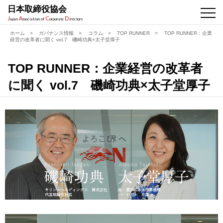
日本取締役協会
J
A
C
D
apan
ssociation of
orporate
irectors
ホーム
>
ガバナンス情報
>
コラム
>
TOP RUNNER
>
TOP RUNNER：企業
経営の改革者に聞く vol.7 磯崎功典×太子堂厚子
TOP RUNNER：企業経営の改革者
に聞く vol.7 磯崎功典×太子堂厚子