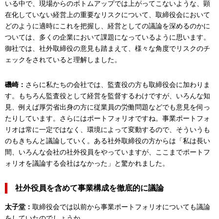
いる中で、現場からのボトムアップでは上がってこないような、顕
在化していない経営上の重要なリスクについて、取締役会において
どのように適時にこれを把握し、経営としての議論を深めるのかに
ついては、多くの企業において課題になっているように思います。
御社では、社外取締役の意見も踏まえて、様々な角度でリスクのチ
ェックをされていると理解しました。
磯崎：
さらに私たちの会社では、監査役の方も取締役会に加わりま
す。もちろん監査役として経営を監督するわけですが、いろんな知
見、例えば厚労省出身の方に従業員の労働問題などでも意見を伺っ
たりしています。さらにはポートフォリオですね。事業ポートフォ
リオは常に一定ではなく、環境によって変動するので、そういうも
のもきちんと議論していく。ある社外取締役の方からは「私は長い
間、いろんな会社の社外役員をやっていますが、ここまでポートフ
ォリオを議論する会社はなかった」と驚かれました。
社外役員を含めて事業構成を徹底的に議論
太子堂：
取締役会では以前から事業ポートフォリオについても議論
をしていたのでしょうか。