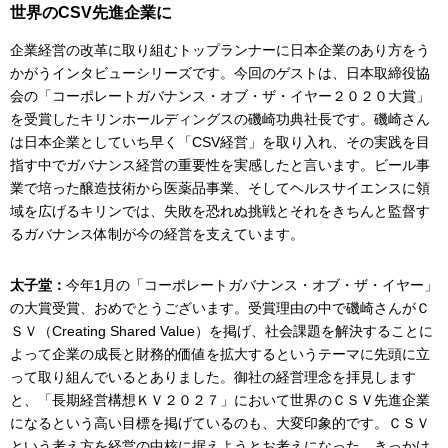
世界のCSV先進企業に
企業経営の改革に取り組むトップランナーに日本企業のあり方をう
かがうインタビューシリーズです。今回のゲストは、日本取締役協
会の「コーポレートガバナンス・オブ・ザ・イヤー２０２０大賞」
を受賞したキリンホールディングスの磯崎功典社長です。磯崎さん
は日本企業としていち早く「CSV経営」を取り入れ、その実践を目
指す中でガバナンス経営の重要性を実感したと言います。ビール事
業で培った醸造技術から医薬品事業、そしてヘルスサイエンスに領
域を広げるキリンでは、失敗を恐れぬ挑戦とそれをきちんと監督す
るガバナンス体制が今の経営を支えています。
太子堂：
今年1月の「コーポレートガバナンス・オブ・ザ・イヤー」
の大賞受賞、おめでとうございます。受賞理由の中で磯崎さんがＣ
ＳＶ（Creating Shared Value）を掲げ、社会課題を解決することに
よって企業の成長と財務的価値を拡大するというテーマに先頭に立
って取り組んでいるとありました。御社の経営理念を拝見します
と、「長期経営構想ＫＶ２０２７」において世界のＣＳＶ先進企業
になるという高い目標を掲げているのも、大変印象的です。ＣＳＶ
という考え方を経営の中核に据えようとお考えになった、きっかけ