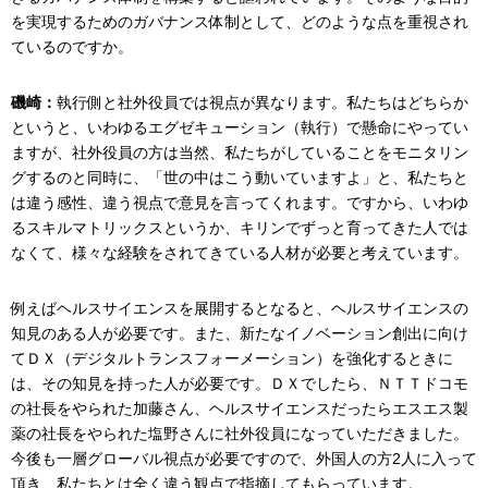
を実現するためのガバナンス体制として、どのような点を重視され
ているのですか。
磯崎：
執行側と社外役員では視点が異なります。私たちはどちらか
というと、いわゆるエグゼキューション（執行）で懸命にやってい
ますが、社外役員の方は当然、私たちがしていることをモニタリン
グするのと同時に、「世の中はこう動いていますよ」と、私たちと
は違う感性、違う視点で意見を言ってくれます。ですから、いわゆ
るスキルマトリックスというか、キリンでずっと育ってきた人では
なくて、様々な経験をされてきている人材が必要と考えています。
例えばヘルスサイエンスを展開するとなると、ヘルスサイエンスの
知見のある人が必要です。また、新たなイノベーション創出に向け
てＤＸ（デジタルトランスフォーメーション）を強化するときに
は、その知見を持った人が必要です。ＤＸでしたら、ＮＴＴドコモ
の社長をやられた加藤さん、ヘルスサイエンスだったらエスエス製
薬の社長をやられた塩野さんに社外役員になっていただきました。
今後も一層グローバル視点が必要ですので、外国人の方2人に入って
頂き、私たちとは全く違う観点で指摘してもらっています。