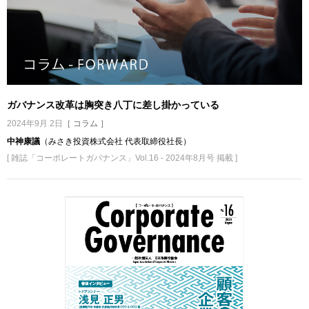
ガバナンス改革は胸突き八丁に差し掛かっている
2024年9月 2日
［ コラム ］
中神康議
（みさき投資株式会社 代表取締役社長）
[ 雑誌「コーポレートガバナンス」Vol.16 - 2024年8月号 掲載 ]