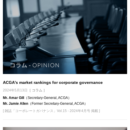
ACGA's market rankings for corporate governance
2024年5月13日
［ コラム ］
Mr. Amar Gill
（Secretary-General, ACGA）
Mr. Jamie Allen
（Former Secretary-General, ACGA）
[ 雑誌「コーポレートガバナンス」Vol.15 - 2024年4月号 掲載 ]