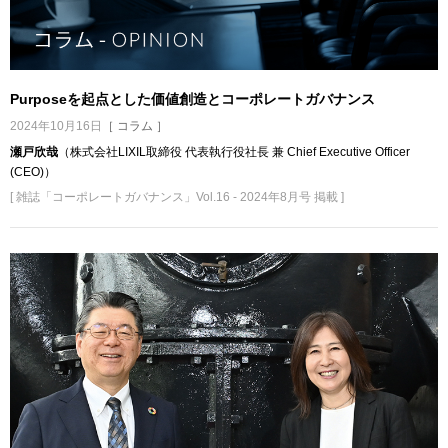
Purposeを起点とした価値創造とコーポレートガバナンス
2024年10月16日
［ コラム ］
瀬戸欣哉
（株式会社LIXIL取締役 代表執行役社長 兼 Chief Executive Officer
(CEO)）
[ 雑誌「コーポレートガバナンス」Vol.16 - 2024年8月号 掲載 ]