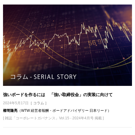
強いボードを作るには 「強い取締役会」の実装に向けて
2024年5月17日
［ コラム ］
櫛笥隆亮
（WTW 経営者報酬・ボードアドバイザリー 日本リード）
[ 雑誌「コーポレートガバナンス」Vol.15 - 2024年4月号 掲載 ]