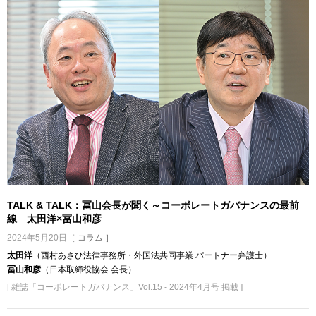
TALK & TALK：冨山会長が聞く～コーポレートガバナンスの最前
線 太田洋×冨山和彦
2024年5月20日
［ コラム ］
太田洋
（西村あさひ法律事務所・外国法共同事業 パートナー弁護士）
冨山和彦
（日本取締役協会 会長）
[ 雑誌「コーポレートガバナンス」Vol.15 - 2024年4月号 掲載 ]