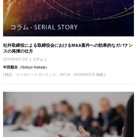
社外取締役による取締役会におけるM&A案件への効果的なガバナン
スの発揮の仕方
2024年9月 2日
［ コラム ］
中田順夫
（Nobuo Nakata）
[ 雑誌「コーポレートガバナンス」Vol.16 - 2024年8月号 掲載 ]