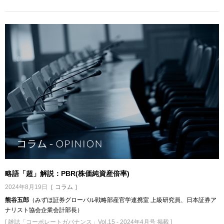
略語「超」解説：PBR(株価純資産倍率)
2024年8月19日
［ コラム ］
熊谷五郎
（みずほ証券グローバル戦略部産官学連携室 上級研究員、日本証券ア
ナリスト協会企業会計部長）
[ 雑誌「コーポレートガバナンス」Vol.15 - 2024年4月号 掲載 ]