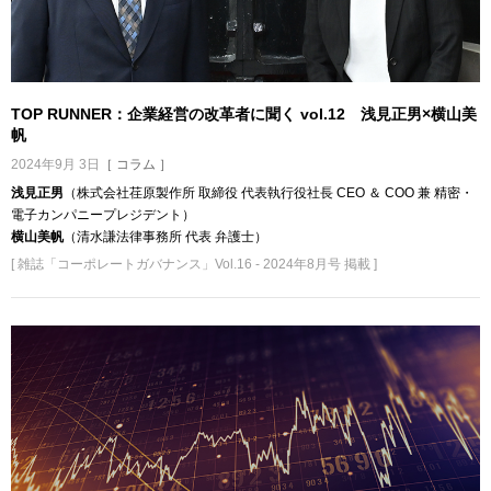
TOP RUNNER：企業経営の改革者に聞く vol.12 浅見正男×横山美
帆
2024年9月 3日
［ コラム ］
浅見正男
（株式会社荏原製作所 取締役 代表執行役社長 CEO ＆ COO 兼 精密・
電子カンパニープレジデント）
横山美帆
（清水謙法律事務所 代表 弁護士）
[ 雑誌「コーポレートガバナンス」Vol.16 - 2024年8月号 掲載 ]