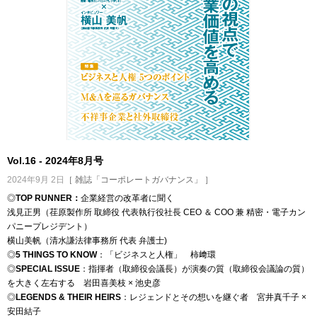
Vol.16 - 2024年8月号
2024年9月 2日
［ 雑誌「コーポレートガバナンス」 ］
◎
TOP RUNNER：
企業経営の改革者に聞く
浅見正男（荏原製作所 取締役 代表執行役社長 CEO ＆ COO 兼 精密・電子カン
パニープレジデント）
横山美帆（清水謙法律事務所 代表 弁護士)
◎
5 THINGS TO KNOW
：「ビジネスと人権」 柿﨑環
◎
SPECIAL ISSUE
：指揮者（取締役会議長）が演奏の質（取締役会議論の質）
を大きく左右する 岩田喜美枝 × 池史彦
◎
LEGENDS & THEIR HEIRS
：レジェンドとその想いを継ぐ者 宮井真千子 ×
安田結子