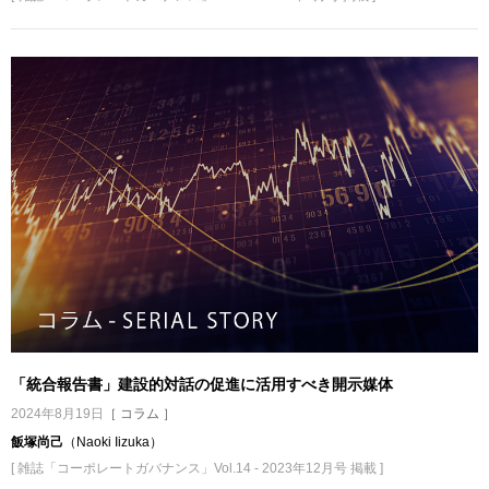
「統合報告書」建設的対話の促進に活用すべき開示媒体
2024年8月19日
［ コラム ］
飯塚尚己
（Naoki Iizuka）
[ 雑誌「コーポレートガバナンス」Vol.14 - 2023年12月号 掲載 ]