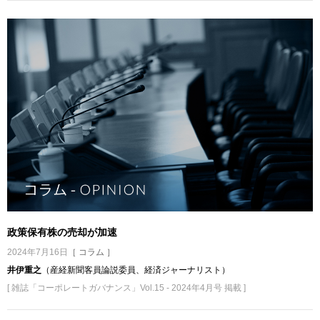
政策保有株の売却が加速
2024年7月16日
［ コラム ］
井伊重之
（産経新聞客員論説委員、経済ジャーナリスト）
[ 雑誌「コーポレートガバナンス」Vol.15 - 2024年4月号 掲載 ]