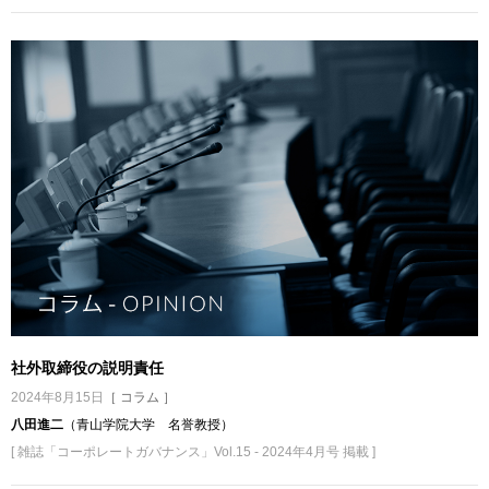
社外取締役の説明責任
2024年8月15日
［ コラム ］
八田進二
（青山学院大学 名誉教授）
[ 雑誌「コーポレートガバナンス」Vol.15 - 2024年4月号 掲載 ]