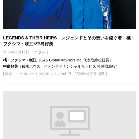
LEGENDS & THEIR HEIRS レジェンドとその想いを継ぐ者 橘・
フクシマ・咲江×中島好美
2024年6月12日
［ コラム ］
橘・フクシマ・咲江
（G&S Global Advisors Inc. 代表取締役社長）
中島好美
（積水ハウス、イオンフィナンシャルサービス 社外取締役）
[ 雑誌「コーポレートガバナンス」Vol.15 - 2024年4月号 掲載 ]