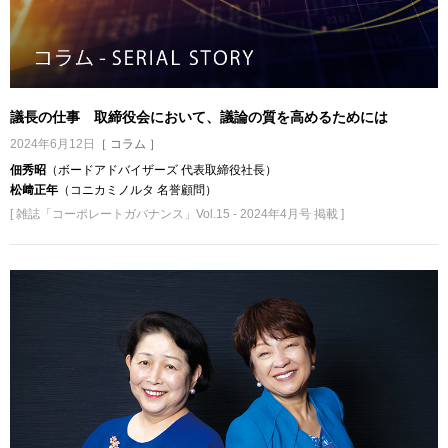
議長の仕事 取締役会において、議論の質を高めるためには
2024年6月12日
［ コラム ］
佃秀昭
（ボードアドバイザーズ 代表取締役社長）
松﨑正年
（コニカミノルタ 名誉顧問）
[ 雑誌「コーポレートガバナンス」Vol.15 - 2024年4月号 掲載 ]