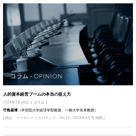
人的資本経営ブームの本当の捉え方
2024年7月16日
［ コラム ］
守島基博
（学習院大学経済学部教授、一橋大学名誉教授）
[ 雑誌「コーポレートガバナンス」Vol.15 - 2024年4月号 掲載 ]