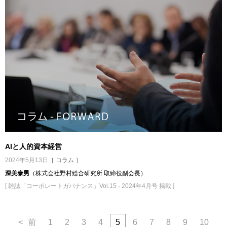
AIと人的資本経営
2024年5月13日
［ コラム ］
深美泰男
（株式会社野村総合研究所 取締役副会長）
[ 雑誌「コーポレートガバナンス」Vol.15 - 2024年4月号 掲載 ]
<
前
1
2
3
4
5
6
7
8
9
10