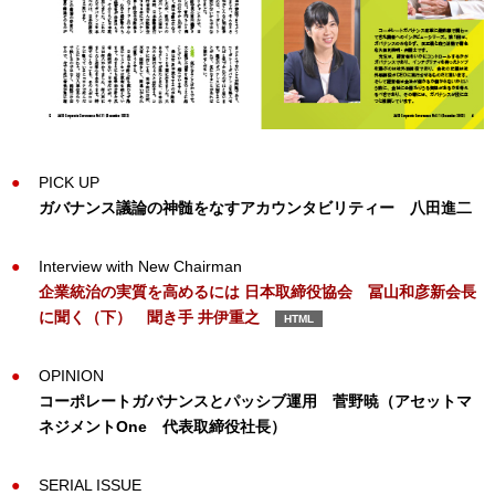
PICK UP
ガバナンス議論の神髄をなすアカウンタビリティー
八田進二
Interview with New Chairman
企業統治の実質を高めるには 日本取締役協会 冨山和彦新会長
に聞く（下）
聞き手 井伊重之
HTML
OPINION
コーポレートガバナンスとパッシブ運用
菅野暁（アセットマ
ネジメントOne 代表取締役社長）
SERIAL ISSUE