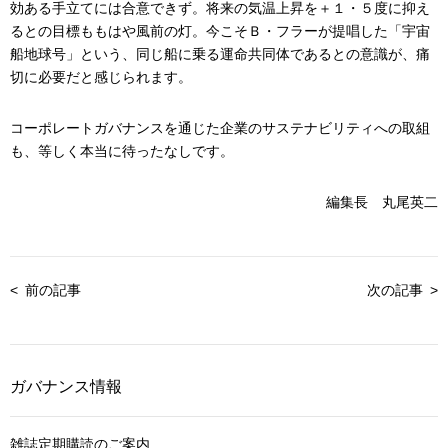
効ある手立てには合意できず。将来の気温上昇を＋１・５度に抑え
るとの目標ももはや風前の灯。今こそＢ・フラーが提唱した「宇宙
船地球号」という、同じ船に乗る運命共同体であるとの意識が、痛
切に必要だと感じられます。
コーポレートガバナンスを通じた企業のサステナビリティへの取組
も、等しく本当に待ったなしです。
編集長 丸尾英二
前の記事
次の記事
ガバナンス情報
雑誌定期購読のご案内