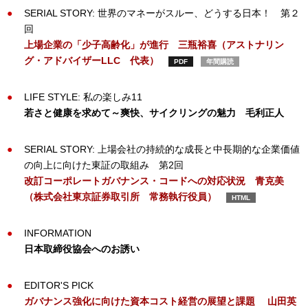
SERIAL STORY: 世界のマネーがスルー、どうする日本！ 第２
回
上場企業の「少子高齢化」が進行
三瓶裕喜（アストナリン
グ・アドバイザーLLC 代表）
PDF
年間購読
LIFE STYLE: 私の楽しみ11
若さと健康を求めて～爽快、サイクリングの魅力
毛利正人
SERIAL STORY: 上場会社の持続的な成長と中長期的な企業価値
の向上に向けた東証の取組み 第2回
改訂コーポレートガバナンス・コードへの対応状況
青克美
（株式会社東京証券取引所 常務執行役員）
HTML
INFORMATION
日本取締役協会へのお誘い
EDITOR'S PICK
ガバナンス強化に向けた資本コスト経営の展望と課題
山田英