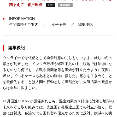
踏まえて 青戸理成
PDF
年間購読
INFORMATION
年間購読のご案内 ／ 次号予告 ／ 編集後記
編集後記
ウクライナでは依然として紛争終息の兆しもないまま、厳しい冬の
寒さが到来した。インフラ破壊や燃料不足の中、現地では熱源にな
るものなら何でも、古靴や廃棄物等を黒煙が目立たぬように夜間に
燃やしているケースもあるとの報道に接した。寒さを生きぬくこと
を最優先することは人間の行動として当然だが、大気汚染の観点か
らは非常に悩ましい。
11月国連COP27が開催されるも、温室効果ガス排出に対処し地球の
未来を守る取り組みでは、先進国と発展途上国での対立が続く。総
論には賛成、各論では自国利害を優先するために反対。削減への実