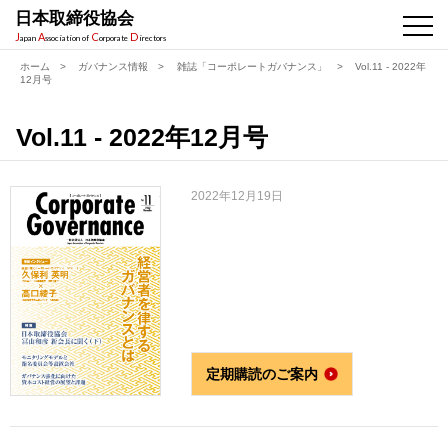
日本取締役協会
J
A
C
D
apan
ssociation of
orporate
irectors
ホーム
>
ガバナンス情報
>
雑誌「コーポレートガバナンス」
>
Vol.11 - 2022年
12月号
Vol.11 - 2022年12月号
2022年12月19日
定期購読のご案内