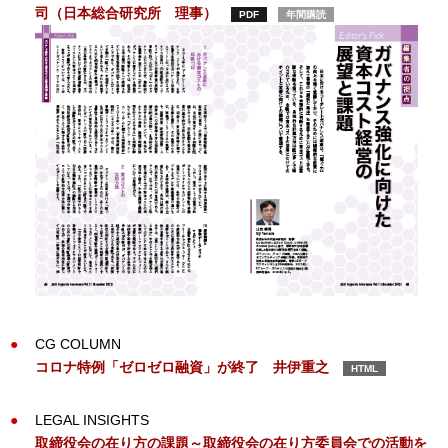
司（日本総合研究所 理事）
PDF
年間購読
CG COLUMN
コロナ特例「ゼロゼロ融資」が終了 井伊重之
HTML
LEGAL INSIGHTS
取締役会の在り方の課題～取締役会の在り方委員会での活動を