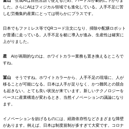
冨山
生成AIは自然言語で使えるため、ハードルが劇的に下がりま
した。さらにAIはフィジカル領域でも進化している。人手不足に苦
しむ労働集約産業にとっては明らかにプラスです。
日本でもファミレス等でQRコード注文になり、掃除や配膳ロボット
が普通に走っている。人手不足を梃に導入が進み、生産性は確実に
上がりました。
星
AIが画期的なのは、ホワイトカラー業務も置き換えるところで
すね。
冨山
そうですね。ホワイトカラーから、人手不足の現場に、人が
移ることが可能になる。日本は人手が足りなく、かつ難民との競合
も起きない。とても良い状況が来ています。新しいテクノロジーを
ベースに産業構造が変わるとき、当然イノベーションの議論になり
ます。
イノベーションを妨げるものには、経路依存性などさまざまな障壁
があります。例えば、日本は制度規制が多すぎて大変です。コロナ