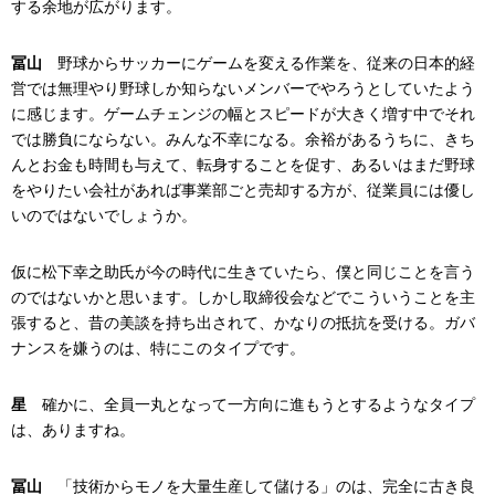
する余地が広がります。
冨山
野球からサッカーにゲームを変える作業を、従来の日本的経
営では無理やり野球しか知らないメンバーでやろうとしていたよう
に感じます。ゲームチェンジの幅とスピードが大きく増す中でそれ
では勝負にならない。みんな不幸になる。余裕があるうちに、きち
んとお金も時間も与えて、転身することを促す、あるいはまだ野球
をやりたい会社があれば事業部ごと売却する方が、従業員には優し
いのではないでしょうか。
仮に松下幸之助氏が今の時代に生きていたら、僕と同じことを言う
のではないかと思います。しかし取締役会などでこういうことを主
張すると、昔の美談を持ち出されて、かなりの抵抗を受ける。ガバ
ナンスを嫌うのは、特にこのタイプです。
星
確かに、全員一丸となって一方向に進もうとするようなタイプ
は、ありますね。
冨山
「技術からモノを大量生産して儲ける」のは、完全に古き良