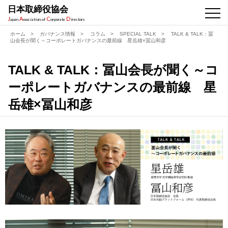
日本取締役協会
J
A
C
D
apan
ssociation of
orporate
irectors
ホーム
>
ガバナンス情報
>
コラム
>
SPECIAL TALK
>
TALK & TALK：冨
山会長が聞く～コーポレートガバナンスの最前線 星岳雄×冨山和彦
TALK & TALK：冨山会長が聞く～コ
ーポレートガバナンスの最前線 星
岳雄×冨山和彦