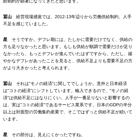
給制約が顕著になってきたと思います。
冨山
経営現場感覚では、2012-13年辺りから労働供給制約、人手
不足を感じていました。
星
そうですか。デフレ期には、たしかに需要だけでなく、供給の
方も足りなかったと思います。もしも供給が順調で需要だけが足り
なかったら、もっとデフレが進んでいたはずですから。ただし、緩
やかなデフレがあったことを見ると、供給不足よりも需要不足の方
がより大きかったと考えられます。
冨山
それは"モノの経済"に関してでしょうか。意外と日本経済
は"コトの経済"にシフトしています。輸入できるので、"モノの経
済"は供給不足にはなりにくい。人手が一番足りないと影響するの
は、実は"コトの経済"であるサービス業系です。日本のGDPの半分
以上は対面型の労働集約産業で、そこではずっと供給不足が続いて
います。
星
その部分は、見えにくかったですね。