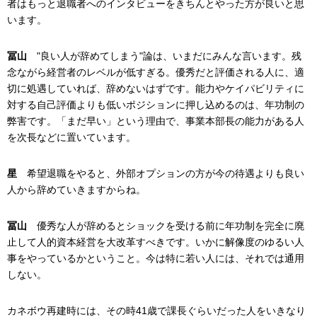
者はもっと退職者へのインタビューをきちんとやった方が良いと思
います。
冨山
"良い人が辞めてしまう"論は、いまだにみんな言います。残
念ながら経営者のレベルが低すぎる。優秀だと評価される人に、適
切に処遇していれば、辞めないはずです。能力やケイパビリティに
対する自己評価よりも低いポジションに押し込めるのは、年功制の
弊害です。「まだ早い」という理由で、事業本部長の能力がある人
を次長などに置いています。
星
希望退職をやると、外部オプションの方が今の待遇よりも良い
人から辞めていきますからね。
冨山
優秀な人が辞めるとショックを受ける前に年功制を完全に廃
止して人的資本経営を大改革すべきです。いかに解像度のゆるい人
事をやっているかということ。今は特に若い人には、それでは通用
しない。
カネボウ再建時には、その時41歳で課長ぐらいだった人をいきなり