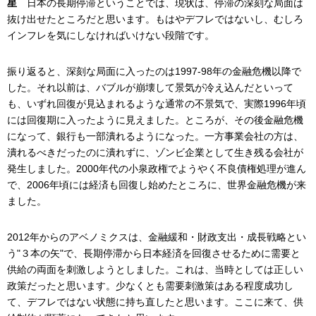
星
日本の長期停滞ということでは、現状は、停滞の深刻な局面は
抜け出せたところだと思います。もはやデフレではないし、むしろ
インフレを気にしなければいけない段階です。
振り返ると、深刻な局面に入ったのは1997-98年の金融危機以降で
した。それ以前は、バブルが崩壊して景気が冷え込んだといって
も、いずれ回復が見込まれるような通常の不景気で、実際1996年頃
には回復期に入ったように見えました。ところが、その後金融危機
になって、銀行も一部潰れるようになった。一方事業会社の方は、
潰れるべきだったのに潰れずに、ゾンビ企業として生き残る会社が
発生しました。2000年代の小泉政権でようやく不良債権処理が進ん
で、2006年頃には経済も回復し始めたところに、世界金融危機が来
ました。
2012年からのアベノミクスは、金融緩和・財政支出・成長戦略とい
う"３本の矢"で、長期停滞から日本経済を回復させるために需要と
供給の両面を刺激しようとしました。これは、当時としては正しい
政策だったと思います。少なくとも需要刺激策はある程度成功し
て、デフレではない状態に持ち直したと思います。ここに来て、供