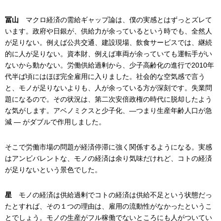
冨山
マクロ経済の需給ギャップ論は、僕の実感とはずっとズレて
います。政府や日銀が、供給力が余っているという時でも、全然人
が足りない。例えば公共交通、建設現場、飲食サービスでは、継続
的に人が足りない。資本財、例えば車両が余っていても運転手がい
ないから動かない。労働供給過剰から、少子高齢化の進行で2010年
代半ば頃にはほぼ完全雇用に入りました。社会的な空気感で言う
と、モノが足りないよりも、人が余っている方が深刻です。失業問
題になるので。その状況は、第二次安倍政権の時代に脱却したよう
な気がします。アベノミクスと少子化、―つまり生産年齢人口が急
減 ― がダブルで作用しました。
そこで労働市場の問題が経済停滞に強く関係するようになる。実感
はアンビバレントな、モノの経済は余り気味だけれど、コトの経済
が足りないという景色でした。
星
モノの経済は供給過剰でコトの経済は供給不足という状態だっ
たとすれば、その１つの理由は、雇用の流動性がなかったというこ
とでしょう。モノの生産がフル稼働でないところにも人がついてい