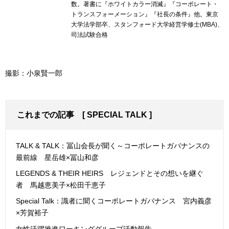
数。著書に『ホワイトカラー消滅』『コーポレート・
トランスフォーメーション』『社長の条件』他。東京
大学法学部卒、スタンフォード大学経営学修士(MBA)、
司法試験合格
撮影：小泉賢一郎
これまでの記事
[
SPECIAL TALK
]
TALK & TALK：冨山会長が聞く～コーポレートガバナンスの
最前線 星岳雄×冨山和彦
LEGENDS & THEIR HEIRS レジェンドとその想いを継ぐ
者 馬越恵美子×松田千恵子
Special Talk：識者に聞くコーポレートガバナンス 宮内義彦
×芳賀裕子
女性活躍推進ワーキンググループ活動報告