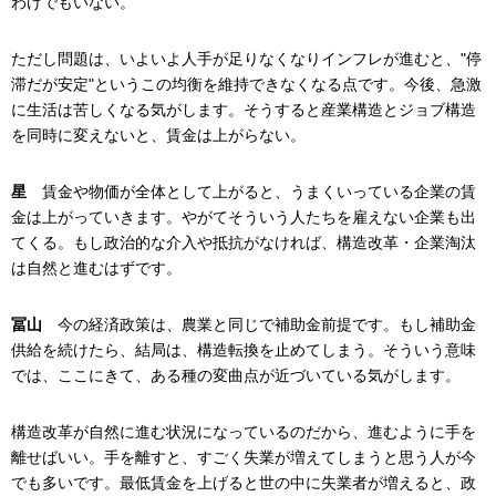
わけでもいない。
ただし問題は、いよいよ人手が足りなくなりインフレが進むと、"停
滞だが安定"というこの均衡を維持できなくなる点です。今後、急激
に生活は苦しくなる気がします。そうすると産業構造とジョブ構造
を同時に変えないと、賃金は上がらない。
星
賃金や物価が全体として上がると、うまくいっている企業の賃
金は上がっていきます。やがてそういう人たちを雇えない企業も出
てくる。もし政治的な介入や抵抗がなければ、構造改革・企業淘汰
は自然と進むはずです。
冨山
今の経済政策は、農業と同じで補助金前提です。もし補助金
供給を続けたら、結局は、構造転換を止めてしまう。そういう意味
では、ここにきて、ある種の変曲点が近づいている気がします。
構造改革が自然に進む状況になっているのだから、進むように手を
離せばいい。手を離すと、すごく失業が増えてしまうと思う人が今
でも多いです。最低賃金を上げると世の中に失業者が増えると、政