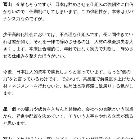
冨山
企業もそうですが、日本は辞めさせる仕組みの強靭性に自信
がないので、任期制にしてしまいます。この強靭性が、本来はガバ
ナンス力なのですが。
少子高齢化社会においては、不合理な仕組みです。長い間生きてい
れば差が開く。それを一律で辞めさせるのは、人材の機会損失を大
きくします。本来は合理的に、年齢ではなく実力で判断し、辞めさ
せる仕組みを整えたほうがいい。
今後、日本は人的資本で勝負しようと言っています。もっと"個の
力"をと言っているわけです。であれば、高感度で解像度を上げた人
材マネジメントを行わないと、結局は長期停滞に逆戻りする気がし
ます。
星
個々の能力や成長をきちんと見極め、会社への貢献という視点
から、昇進や配置を決めていく、そういう人事をやれる企業が残る
と思います。
冨山
それがほんの一部にとどまっているのが問題です。当協会は