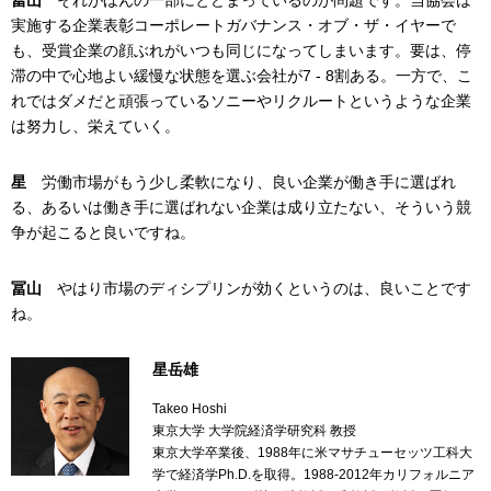
実施する企業表彰コーポレートガバナンス・オブ・ザ・イヤーで
も、受賞企業の顔ぶれがいつも同じになってしまいます。要は、停
滞の中で心地よい緩慢な状態を選ぶ会社が7 - 8割ある。一方で、こ
れではダメだと頑張っているソニーやリクルートというような企業
は努力し、栄えていく。
星
労働市場がもう少し柔軟になり、良い企業が働き手に選ばれ
る、あるいは働き手に選ばれない企業は成り立たない、そういう競
争が起こると良いですね。
冨山
やはり市場のディシプリンが効くというのは、良いことです
ね。
星岳雄
Takeo Hoshi
東京大学 大学院経済学研究科 教授
東京大学卒業後、1988年に米マサチューセッツ工科大
学で経済学Ph.D.を取得。1988-2012年カリフォルニア