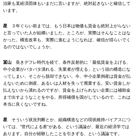
治家も某経済団体もいまだに言いますが、絶対起きないと確信して
います。
星
３年ぐらい前までは、もう日本は物価も賃金も絶対上がらない
と言っていた人が結構いました。ところが、実際はそんなことはな
かった。構造改革も、実際に進むようになれば、確信が揺らいでく
るのではないでしょうか。
冨山
長きデフレ時代を経て、条件反射的に「最低賃金を上げる、
中小企業がバタバタ潰れる、失業者が増える」という頭の構造にな
ってしまい、そこから脱却できない。今、中小企業倒産は賃金が払
えないために倒産、あるいは人材を失って廃業する。安い賃金しか
払えないから潰れるのですが、賃金を上げられない企業には補助金
まで出すようなことをやる。所得補償を国がしているので、これは
本当に良くないですね。
星
そういう状況判断とか、組織構造などの現状維持バイアスにつ
いては、"世代による差"がある、という議論が、最近の経済学では
あります。自分が経験したことを引きずる、という議論です。