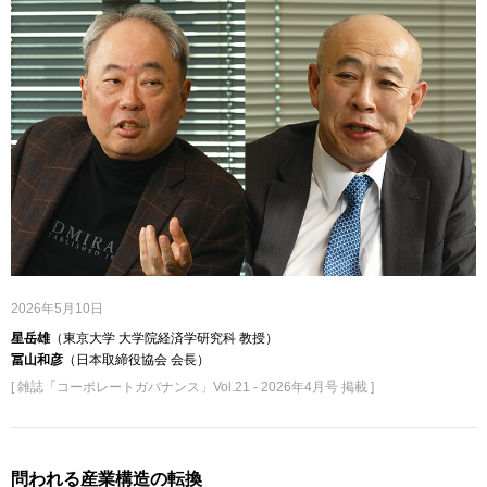
2026年5月10日
星岳雄
（東京大学 大学院経済学研究科 教授）
冨山和彦
（日本取締役協会 会長）
[ 雑誌「コーポレートガバナンス」Vol.21 - 2026年4月号 掲載 ]
問われる産業構造の転換