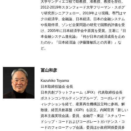
大学サンディエゴ校で助教授、准教授、教授を歴任。
2012-2019年スタンフォード大学フリーマン・スポグ
リ研究所シニアフェロー。2019年より現職。専門はマ
クロ経済学、金融論、日本経済。日本の金融システム
や長期停滞、ゾンビ企業問題の研究で国際的評価を受
け、2005年に日本経済学会中原賞を受賞。主著に『日
本金融システム進化論』『何が日本の経済成長を止め
たのか』『日本経済論（伊藤隆敏氏との共著）』な
ど。
冨山和彦
Kazuhiko Toyama
日本取締役協会 会長
日本共創プラットフォーム（JPiX） 代表取締役会長
ボストンコンサルティンググループ、コーポレイトデ
ィレクションを経て、産業再生機構設立時に参画。解
散後、経営共創基盤（IGPI）を設立。内閣官房「新しい
資本主義実現会議」委員、金融庁・東証「スチュワー
ドシップ・コードおよびコーポレートガバナンス・コ
ードのフォローアップ会議」委員ほか政府関係委員多