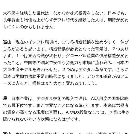
大不況を経験した世代は、なかなか株式投資をしない。日本でも、
長年賃金も物価も上がらずデフレ時代を経験した人は、期待が変わ
りにくいのかもしれません。
冨山
現在のインフレ環境は、むしろ構造転換を進めやすく、伸び
しろがあると思います。構造転換が必要となった背景は、２つあり
ます。１つは東西冷戦が終わり、グローバル産業の供給構造が変わ
ったこと。中国等の潤沢で安価な労働力が市場に流れ込み、日本の
大量生産モデルを終わらせた。２つめはデジタル革命です。さらに
日本は労働力供給不足の時代になりました。デジタル革命がAIフェ
ーズに入ると、様相はまた大きく変わるでしょう。
星
日本企業は、デジタル技術の導入で遅れ、AI活用度の国際比較
でも最下位です。また大変なことになる気がします。本来は労働者
の賃金が高くなる現実に直面し、AIやDX投資なしでは、企業は生き
延びられないという状態になるはずです。