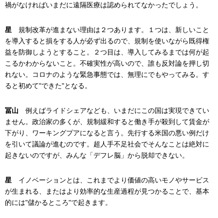
禍がなければいまだに遠隔医療は認められてなかったでしょう。
星
規制改革が進まない理由は２つあります。１つは、新しいこと
を導入すると損をする人が必ず出るので、規制を使いながら既得権
益を防御しようとすること。２つ目は、導入してみるまでは何が起
こるかわからないこと。不確実性が高いので、誰も反対論を押し切
れない。コロナのような緊急事態では、無理にでもやってみる。す
ると初めて"できた"となる。
冨山
例えばライドシェアなども、いまだにこの国は実現できてい
ません。政治家の多くが、規制緩和すると働き手が殺到して賃金が
下がり、ワーキングプアになると言う。先行する米国の悪い例だけ
を引いて議論が進むのです。超人手不足社会でそんなことは絶対に
起きないのですが、みんな「デフレ脳」から脱却できない。
星
イノベーションとは、これまでより価値の高いモノやサービス
が生まれる、またはより効率的な生産過程が見つかることで、基本
的には"儲かるところ"で起きます。