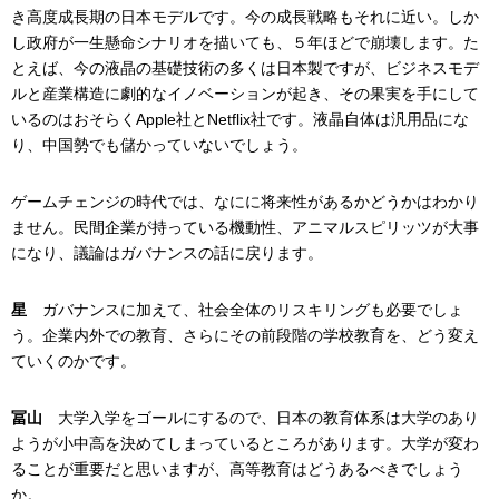
き高度成長期の日本モデルです。今の成長戦略もそれに近い。しか
し政府が一生懸命シナリオを描いても、５年ほどで崩壊します。た
とえば、今の液晶の基礎技術の多くは日本製ですが、ビジネスモデ
ルと産業構造に劇的なイノベーションが起き、その果実を手にして
いるのはおそらくApple社とNetflix社です。液晶自体は汎用品にな
り、中国勢でも儲かっていないでしょう。
ゲームチェンジの時代では、なにに将来性があるかどうかはわかり
ません。民間企業が持っている機動性、アニマルスピリッツが大事
になり、議論はガバナンスの話に戻ります。
星
ガバナンスに加えて、社会全体のリスキリングも必要でしょ
う。企業内外での教育、さらにその前段階の学校教育を、どう変え
ていくのかです。
冨山
大学入学をゴールにするので、日本の教育体系は大学のあり
ようが小中高を決めてしまっているところがあります。大学が変わ
ることが重要だと思いますが、高等教育はどうあるべきでしょう
か。