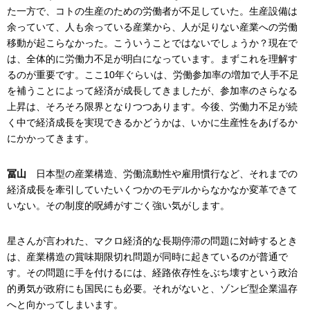
た一方で、コトの生産のための労働者が不足していた。生産設備は
余っていて、人も余っている産業から、人が足りない産業への労働
移動が起こらなかった。こういうことではないでしょうか？現在で
は、全体的に労働力不足が明白になっています。まずこれを理解す
るのが重要です。ここ10年ぐらいは、労働参加率の増加で人手不足
を補うことによって経済が成長してきましたが、参加率のさらなる
上昇は、そろそろ限界となりつつあります。今後、労働力不足が続
く中で経済成長を実現できるかどうかは、いかに生産性をあげるか
にかかってきます。
冨山
日本型の産業構造、労働流動性や雇用慣行など、それまでの
経済成長を牽引していたいくつかのモデルからなかなか変革できて
いない。その制度的呪縛がすごく強い気がします。
星さんが言われた、マクロ経済的な長期停滞の問題に対峙するとき
は、産業構造の賞味期限切れ問題が同時に起きているのが普通で
す。その問題に手を付けるには、経路依存性をぶち壊すという政治
的勇気が政府にも国民にも必要。それがないと、ゾンビ型企業温存
へと向かってしまいます。