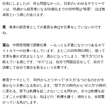
社長にしましたが、何も問題なかった。日本のいわゆるサラリーマ
ンは、35歳から経営者になる55歳位までの20年間は"暗黒"、ほぼ無
成長という感じがあります。
星
将来の経営者としての素質を伸ばす仕事をしていないのです
ね。
冨山
中間管理職で調整仕事、―もっとも不要になりつつあるホワ
イトカラーの仕事―をしています。またこの20年間の間に、揃って
文章を書かず読まなくなり、愚かになってしまう。"部下力"だけを
鍛えている感じです。"ボス"とは、自分で問題設定をして、自分で
決断して自分で責任を取るという仕事です。
教育テーマとして、30代からどうやって"ボス力"をつけるのかが今
後かなり大事になる気がします。"部下力"の時代から"ボス力"の時代
に変わる。部下は軋轢を起こさないことを問われ、ボスは軋轢を起
こすことが必要になる。先ほどの「軋轢を嫌う」傾向とも、全部繋
がっている気がします。