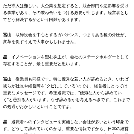
ただ導入は難しい。大企業を想定すると、競合部門や悪影響を受け
る事業があり、その兼ね合いをつける必要が生じます。経営者とし
てどう解決するかという困難があります。
冨山
取締役会を中心とするガバナンス、つまりある種の外圧が、
変革を促すうえで大事かもしれません。
星
イノベーションを望む株主が、会社のステークホルダーとして
存在することが、最も重要だと思います。
冨山
従業員も同様です。特に優秀な若い人が辞めるとき、いわば
彼らが社長や経営陣を"クビにしている"のです。経営者にとっては
重要なメッセージです。希望退職では、"優秀な人から辞めてい
く"と愚痴る人がいます。なぜ辞めるかを考えるべきです。これまで
の処遇がおかしいということですよ。
星
退職者へのインタビューを実施しない会社が多いという印象で
す。どうして辞めていくのかは、重要な情報ですから、日本の経営